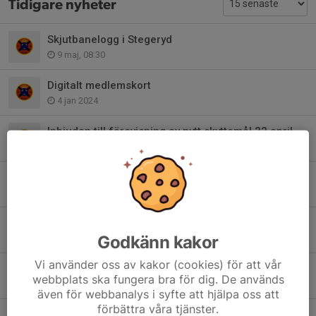
Tidigare nyheter
Skjutbanelogg i Stegeryd
9 maj, 08:30
Digitalt medlemskort
4 jan 2024
Inbjudan till förevisning av nytt skyttemål 22 april
13 apr 2023
Ändrade tider i Skyttet i samband med påsk !
4 apr 2023
Årsmöteshandlingar
Godkänn kakor
17 feb 2023
Vi använder oss av kakor (cookies) för att vår
Inbjudan till årsmöte
webbplats ska fungera bra för dig. De används
25 jan 2023
även för webbanalys i syfte att hjälpa oss att
förbättra våra tjänster.
Luftvapenträning vårsäsong