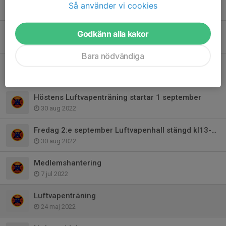
Så använder vi cookies
1 jan 2023
Föreningsmästerskap och Julavslutning
Godkänn alla kakor
29 nov 2022
Bara nödvändiga
Prova-På
6 sep 2022
Höstens Luftvapenträning startar 1 september
30 aug 2022
Fredag 2:e september Luftvapenhall stängd kl13-15
30 aug 2022
Medlemshantering
7 jul 2022
Luftvapenträning
24 maj 2022