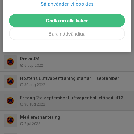
Inbjudan till årsmöte
Så använder vi cookies
25 jan 2023
Luftvapenträning vårsäsong
Godkänn alla kakor
1 jan 2023
Bara nödvändiga
Föreningsmästerskap och Julavslutning
29 nov 2022
Prova-På
6 sep 2022
Höstens Luftvapenträning startar 1 september
30 aug 2022
Fredag 2:e september Luftvapenhall stängd kl13-15
30 aug 2022
Medlemshantering
7 jul 2022