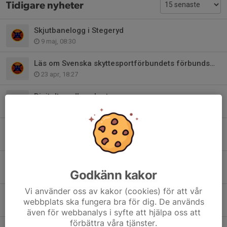
Tidigare nyheter
Skjutbanelogg i Stegeryd
9 maj, 08:30
Läs om Svenska skyttesportförbundets förbundsmöte
23 apr, 18:27
Digitalt medlemskort
4 jan 2024
Inbjudan till förevisning av nytt skyttemål 22 april
13 apr 2023
Ändrade tider i Skyttet i samband med påsk !
Godkänn kakor
4 apr 2023
Vi använder oss av kakor (cookies) för att vår
Årsmöteshandlingar
webbplats ska fungera bra för dig. De används
17 feb 2023
även för webbanalys i syfte att hjälpa oss att
förbättra våra tjänster.